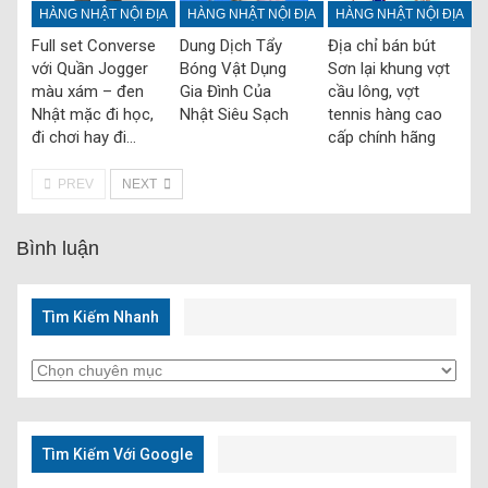
HÀNG NHẬT NỘI ĐỊA
HÀNG NHẬT NỘI ĐỊA
HÀNG NHẬT NỘI ĐỊA
Full set Converse
Dung Dịch Tẩy
Địa chỉ bán bút
với Quần Jogger
Bóng Vật Dụng
Sơn lại khung vợt
màu xám – đen
Gia Đình Của
cầu lông, vợt
Nhật mặc đi học,
Nhật Siêu Sạch
tennis hàng cao
đi chơi hay đi…
cấp chính hãng
PREV
NEXT
Bình luận
Tìm Kiếm Nhanh
Tìm
Kiếm
Nhanh
Tìm Kiếm Với Google