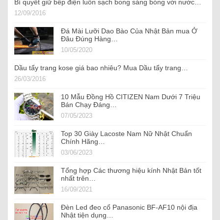
Bí quyết giữ bếp điện luôn sạch bong sáng bóng với nước…
12/09/2016
Đá Mài Lưỡi Dao Bào Của Nhật Bản mua Ở
Đâu Đúng Hàng…
10/05/2020
Dầu tẩy trang kose giá bao nhiêu? Mua Dầu tẩy trang…
26/03/2016
10 Mẫu Đồng Hồ CITIZEN Nam Dưới 7 Triệu
Bán Chạy Đáng…
07/05/2023
Top 30 Giày Lacoste Nam Nữ Nhật Chuẩn
Chính Hãng…
03/06/2023
Tổng hợp Các thương hiệu kính Nhật Bản tốt
nhất trên…
16/09/2021
Đèn Led đeo cổ Panasonic BF-AF10 nội địa
Nhật tiện dụng…