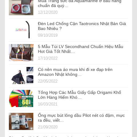
Mua Trang sức đá Aquamarine ở đâu hàng
chuẩn đá quý…
12/12/2020
Đèn Led Chống Cận Taotronics Nhật Bản Giá
Bao Nhiêu ?
09/10/2019
5 Mẫu Túi LV Secondhand Chuẩn Hiệu Mẫu
Hot Giá Tốt Nhất…
17/10/2022
Có nên mua áo mưa khi đi xe đạp trên
Amazon Nhật không…
22/05/2022
Tổng Hợp Các Mẫu Giấy Gấp Origami Khổ
Lớn Hàng Hiếm Khó…
16/03/2021
Ống mực bút lông dầu Pilot nét có đậm, mực
ra đều, viết…
21/09/2020