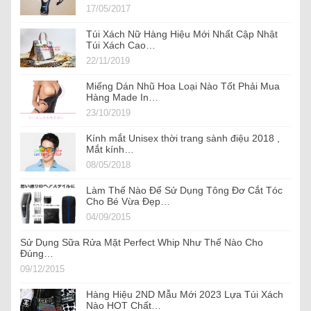
17/05/2017
Túi Xách Nữ Hàng Hiệu Mới Nhất Cập Nhật
Túi Xách Cao…
22/11/2019
Miếng Dán Nhũ Hoa Loại Nào Tốt Phải Mua
Hàng Made In…
23/10/2019
Kính mắt Unisex thời trang sành điệu 2018 ,
Mắt kính…
08/05/2018
Làm Thế Nào Để Sử Dụng Tông Đơ Cắt Tóc
Cho Bé Vừa Đẹp…
04/09/2015
Sử Dụng Sữa Rửa Mặt Perfect Whip Như Thế Nào Cho
Đúng…
09/12/2015
Hàng Hiệu 2ND Mẫu Mới 2023 Lựa Túi Xách
Nào HOT Chất…