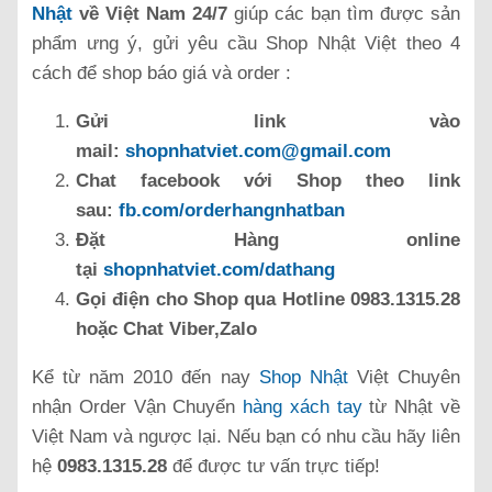
Nhật
về Việt Nam 24/7
giúp các bạn tìm được sản
phẩm ưng ý, gửi yêu cầu Shop Nhật Việt theo 4
cách để shop báo giá và order :
Gửi link vào
mail:
shopnhatviet.com@gmail.com
Chat facebook với Shop theo link
sau:
fb.com/orderhangnhatban
Đặt Hàng online
tại
shopnhatviet.com/dathang
Gọi điện cho Shop qua Hotline 0983.1315.28
hoặc Chat Viber,Zalo
Kể từ năm 2010 đến nay
Shop Nhật
Việt Chuyên
nhận Order Vận Chuyển
hàng xách tay
từ Nhật về
Việt Nam và ngược lại. Nếu bạn có nhu cầu hãy liên
hệ
0983.1315.28
để được tư vấn trực tiếp!