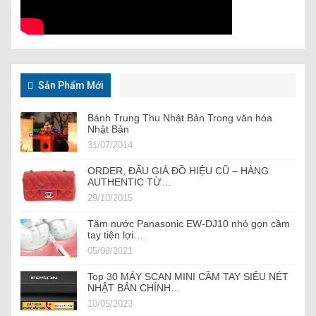
Sản Phẩm Mới
Bánh Trung Thu Nhật Bản Trong văn hóa
Nhật Bản
31/07/2014
ORDER, ĐẤU GIÁ ĐỒ HIỆU CŨ – HÀNG
AUTHENTIC TỪ…
29/10/2015
Tăm nước Panasonic EW-DJ10 nhỏ gọn cầm
tay tiện lợi…
05/09/2021
Top 30 MÁY SCAN MINI CẦM TAY SIÊU NÉT
NHẬT BẢN CHÍNH…
10/05/2023