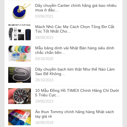
Dây chuyền Cartier chính hãng giá bao nhiêu
mua ở đâu…
03/06/2021
Mách Nhỏ Các Mẹ Cách Chọn Tông Đơ Cắt
Tóc Tốt Nhất Cho…
29/08/2015
Mẫu băng dính vải Nhật Bản hàng siêu dính
chắc chắn bền…
03/10/2020
Dây chuyền bạch kim thật Như thế Nào Làm
Sao Để Không…
28/10/2023
10 Mẫu Đồng Hồ TIMEX Chính Hãng Chỉ Dưới
5 Triệu Cực…
19/05/2023
Áo thun Tommy chính hãng hàng Nhật xách
tay giá rẻ
16/09/2019