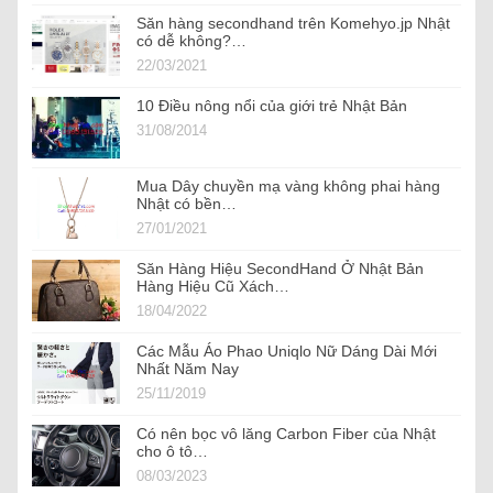
Săn hàng secondhand trên Komehyo.jp Nhật
có dễ không?…
22/03/2021
10 Điều nông nổi của giới trẻ Nhật Bản
31/08/2014
Mua Dây chuyền mạ vàng không phai hàng
Nhật có bền…
27/01/2021
Săn Hàng Hiệu SecondHand Ở Nhật Bản
Hàng Hiệu Cũ Xách…
18/04/2022
Các Mẫu Áo Phao Uniqlo Nữ Dáng Dài Mới
Nhất Năm Nay
25/11/2019
Có nên bọc vô lăng Carbon Fiber của Nhật
cho ô tô…
08/03/2023