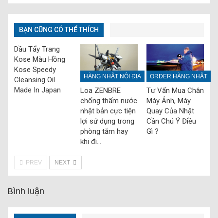
BẠN CŨNG CÓ THỂ THÍCH
Dầu Tẩy Trang
Kose Màu Hồng
Kose Speedy
HÀNG NHẬT NỘI ĐỊA
ORDER HÀNG NHẬT
Cleansing Oil
Made In Japan
Loa ZENBRE
Tư Vấn Mua Chân
chống thấm nước
Máy Ảnh, Máy
nhật bản cực tiện
Quay Của Nhật
lợi sử dụng trong
Cần Chú Ý Điều
phòng tắm hay
Gì ?
khi đi…
PREV
NEXT
Bình luận