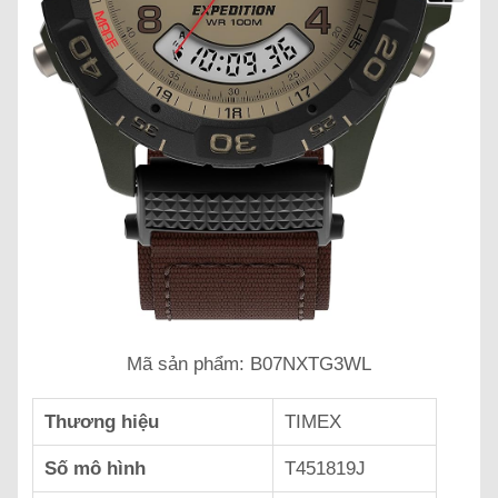
Mã sản phẩm: B07NXTG3WL
Thương hiệu
TIMEX
Số mô hình
T451819J