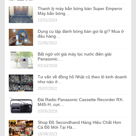
Thanh lý máy bắn bóng bàn Super Emperor
Máy bắn bóng…
12/01/2024
Dụng cụ tập đánh bóng bàn gọi là gì? Mua ở
đâu hàng…
21/06/2022
Bất ngờ với giá máy lọc nước điện giải
Panasonic…
03/10/2018
Tư vấn về đồng hồ Nhật cũ theo lô kinh doanh
như nào ở…
25/07/2022
Đài Radio Panasonic Cassette Recorder RX-
M45-H, cực…
03/05/2019
Shop Đồ Secondhand Hàng Hiệu Chất Hơn
Cả Đồ Mới Tại Hà…
18/09/2023