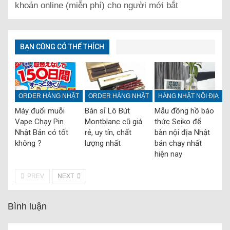
khoán online (miễn phí) cho người mới bắt
BẠN CŨNG CÓ THỂ THÍCH
ORDER HÀNG NHẬT
ORDER HÀNG NHẬT
HÀNG NHẬT NỘI ĐỊA
Máy đuổi muỗi
Bán sỉ Lô Bút
Mẫu đồng hồ báo
Vape Chạy Pin
Montblanc cũ giá
thức Seiko để
Nhật Bản có tốt
rẻ, uy tín, chất
bàn nội địa Nhật
không ?
lượng nhất
bán chạy nhất
hiện nay
PREV
NEXT
Bình luận