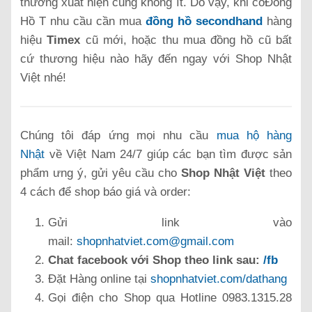
thương xuất hiện cũng không ít. Do vậy, khi cóĐồng
Hồ T nhu cầu cần mua
đồng hồ secondhand
hàng
hiệu
Timex
cũ mới, hoặc thu mua đồng hồ cũ bất
cứ thương hiệu nào hãy đến ngay với Shop Nhật
Việt nhé!
Chúng tôi đáp ứng mọi nhu cầu
mua hộ hàng
Nhật
về Việt Nam 24/7 giúp các bạn tìm được sản
phẩm ưng ý, gửi yêu cầu cho
Shop Nhật Việt
theo
4 cách để shop báo giá và order:
Gửi link vào
mail:
shopnhatviet.com@gmail.com
Chat facebook với Shop theo link sau:
/fb
Đặt Hàng online tại
shopnhatviet.com/dathang
Gọi điện cho Shop qua Hotline 0983.1315.28