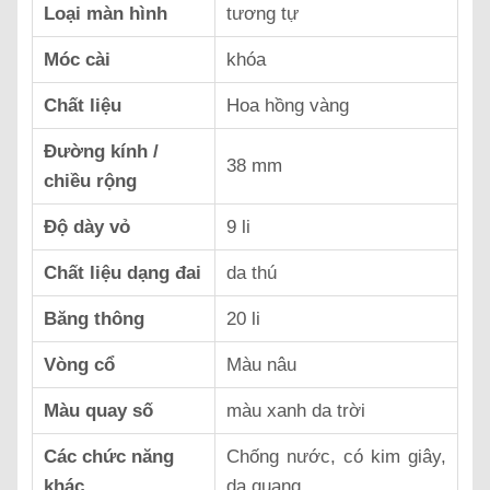
Loại màn hình
tương tự
Móc cài
khóa
Chất liệu
Hoa hồng vàng
Đường kính /
38 mm
chiều rộng
Độ dày vỏ
9 li
Chất liệu dạng đai
da thú
Băng thông
20 li
Vòng cổ
Màu nâu
Màu quay số
màu xanh da trời
Các chức năng
Chống nước, có kim giây,
khác
dạ quang