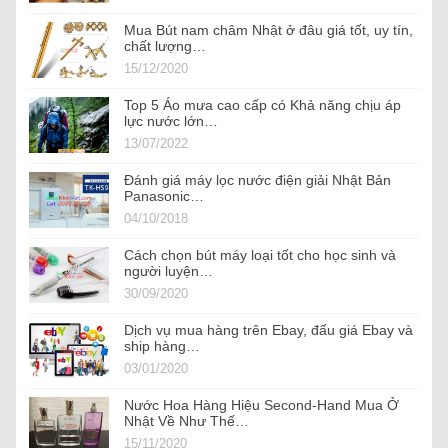
Mua Bút nam châm Nhật ở đâu giá tốt, uy tín,
chất lượng…
15/12/2020
Top 5 Áo mưa cao cấp có Khả năng chịu áp
lực nước lớn…
13/07/2022
Đánh giá máy lọc nước điện giải Nhật Bản
Panasonic…
04/10/2018
Cách chọn bút máy loại tốt cho học sinh và
người luyện…
30/09/2020
Dịch vụ mua hàng trên Ebay, đấu giá Ebay và
ship hàng…
03/01/2020
Nước Hoa Hàng Hiệu Second-Hand Mua Ở
Nhật Về Như Thế…
15/11/2020